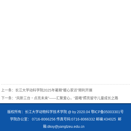
上一条：
长江大学动科学院2025年暑期“暖心家访”顺利开展
下一条：
“风新三台・点亮未来”——汇聚爱心，“晨曦”照亮留守儿童成长之路
版权所有：长江大学动物科学技术学院 @ by 2020.04 鄂ICP备05003301号
学院办公室： 0716-8066256 传真号码:0716-8066332 邮编:434025 邮
箱:dkxy@yangtzeu.edu.cn