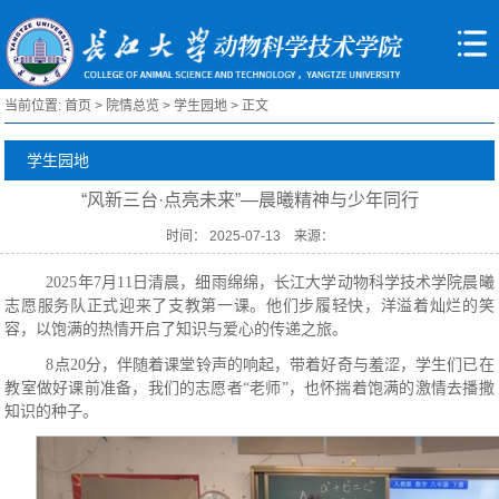
当前位置:
首页
>
院情总览
>
学生园地
> 正文
学生园地
“风新三台·点亮未来”—晨曦精神与少年同行
时间： 2025-07-13 来源：
2025年7月11日清晨，细雨绵绵，长江大学动物科学技术学院晨曦
志愿服务队正式迎来了支教第一课。他们步履轻快，洋溢着灿烂的笑
容，以饱满的热情开启了知识与爱心的传递之旅。
8点20分，伴随着课堂铃声的响起，带着好奇与羞涩，学生们已在
教室做好课前准备，我们的志愿者“老师”，也怀揣着饱满的激情去播撒
知识的种子。