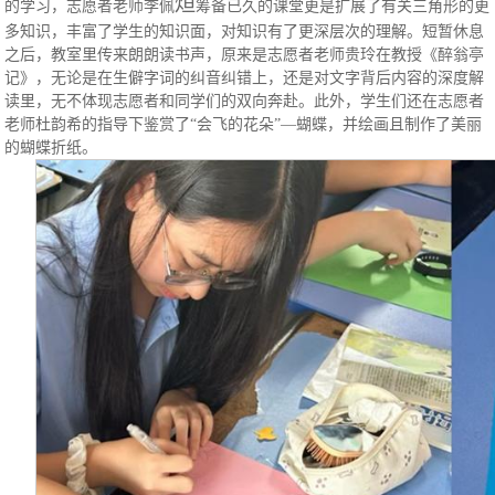
烜
的学习，志愿者老师李佩
筹备已久的课堂更是扩展了有关三角形的更
多知识，丰富了学生的知识面，对知识有了更深层次的理解。短暂休息
之后，教室里传来朗朗读书声，原来是志愿者老师贵玲在教授《醉翁亭
记》，无论是在生僻字词的纠音纠错上，还是对文字背后内容的深度解
读里，无不体现志愿者和同学们的双向奔赴。此外，学生们还在志愿者
老师杜韵希的指导下鉴赏了
“会飞的花朵”—蝴蝶，并绘画且制作了美丽
的蝴蝶折纸。